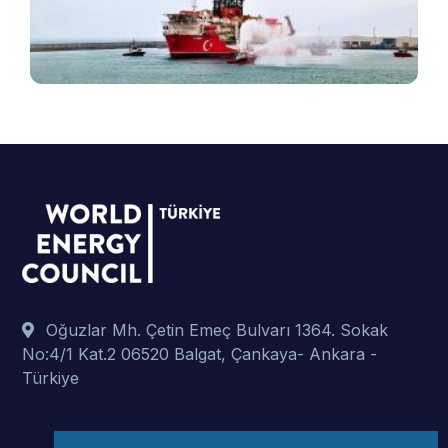
ş
t
p
Oğuzlar Mh. Çetin Emeç Bulvarı 1364. Sokak
No:4/1 Kat.2 06520 Balgat, Çankaya- Ankara -
Türkiye