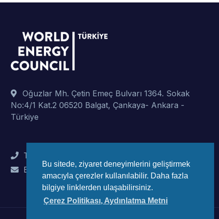
Oğuzlar Mh. Çetin Emeç Bulvarı 1364. Sokak
No:4/1 Kat.2 06520 Balgat, Çankaya- Ankara -
Türkiye
Tel : +90 (312) 442 82 78
Bu sitede, ziyaret deneyimlerini geliştirmek
E-Mail : info@wec-turkiye.org.tr
amacıyla çerezler kullanılabilir. Daha fazla
bilgiye linklerden ulaşabilirsiniz.
Çerez Politikası, Aydınlatma Metni