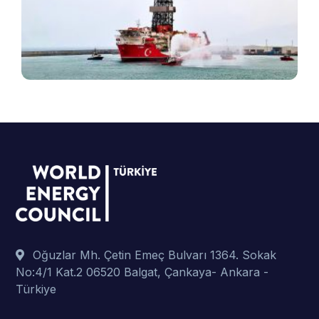
v
B
ş
t
p
Oğuzlar Mh. Çetin Emeç Bulvarı 1364. Sokak
No:4/1 Kat.2 06520 Balgat, Çankaya- Ankara -
Türkiye