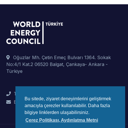
Oğuzlar Mh. Çetin Emeç Bulvarı 1364. Sokak
No:4/1 Kat.2 06520 Balgat, Çankaya- Ankara -
Türkiye
Tel : +90 (312) 442 82 78
Bu sitede, ziyaret deneyimlerini geliştirmek
E-Mail : info@wec-turkiye.org.tr
amacıyla çerezler kullanılabilir. Daha fazla
bilgiye linklerden ulaşabilirsiniz.
Çerez Politikası, Aydınlatma Metni