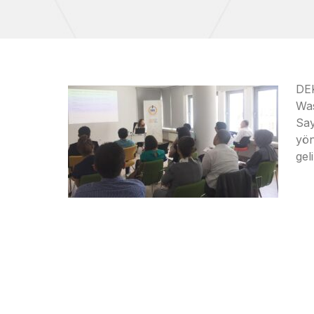
DEK
Wa
Say
yön
gel