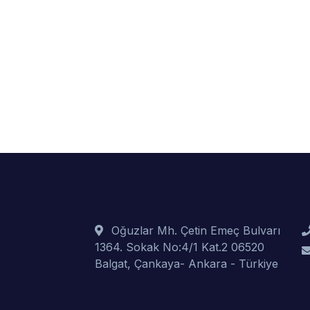
Oğuzlar Mh. Çetin Emeç Bulvarı
1364. Sokak No:4/1 Kat.2 06520
Balgat, Çankaya- Ankara - Türkiye