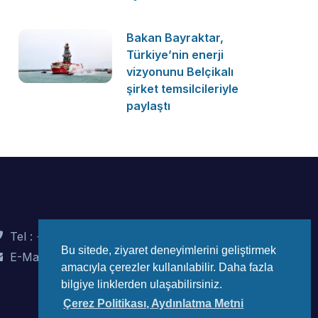
Bakan Bayraktar,
Türkiye’nin enerji
vizyonunu Belçikalı
şirket temsilcileriyle
paylaştı
Tel : +90 (312) 442 82 78
Bu sitede, ziyaret deneyimlerini geliştirmek
E-Mail : info@wec-turkiye.org.tr
amacıyla çerezler kullanılabilir. Daha fazla
bilgiye linklerden ulaşabilirsiniz.
Çerez Politikası, Aydınlatma Metni