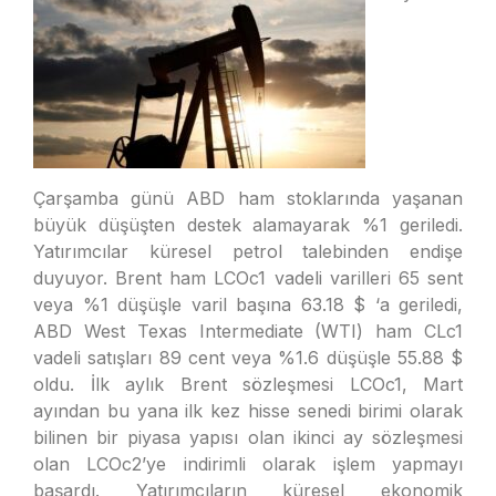
Çarşamba günü ABD ham stoklarında yaşanan
büyük düşüşten destek alamayarak %1 geriledi.
Yatırımcılar küresel petrol talebinden endişe
duyuyor. Brent ham LCOc1 vadeli varilleri 65 sent
veya %1 düşüşle varil başına 63.18 $ ‘a geriledi,
ABD West Texas Intermediate (WTI) ham CLc1
vadeli satışları 89 cent veya %1.6 düşüşle 55.88 $
oldu. İlk aylık Brent sözleşmesi LCOc1, Mart
ayından bu yana ilk kez hisse senedi birimi olarak
bilinen bir piyasa yapısı olan ikinci ay sözleşmesi
olan LCOc2’ye indirimli olarak işlem yapmayı
başardı. Yatırımcıların küresel ekonomik