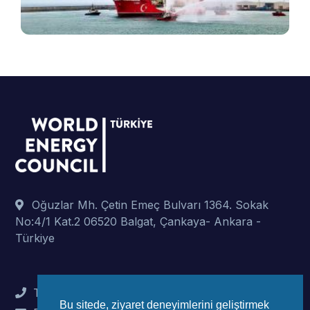
p
Oğuzlar Mh. Çetin Emeç Bulvarı 1364. Sokak
No:4/1 Kat.2 06520 Balgat, Çankaya- Ankara -
Türkiye
Tel : +90 (312) 442 82 78
Bu sitede, ziyaret deneyimlerini geliştirmek