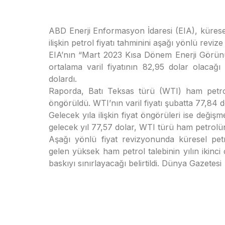
ABD Enerji Enformasyon İdaresi (EIA), küresel
ilişkin petrol fiyatı tahminini aşağı yönlü revize e
EIA’nın “Mart 2023 Kısa Dönem Enerji Görün
ortalama varil fiyatının 82,95 dolar olacağ
dolardı.
Raporda, Batı Teksas türü (WTI) ham petrolü
öngörüldü. WTI’nın varil fiyatı şubatta 77,84 d
Gelecek yıla ilişkin fiyat öngörüleri ise değiş
gelecek yıl 77,57 dolar, WTI türü ham petrolün 
Aşağı yönlü fiyat revizyonunda küresel petrol
gelen yüksek ham petrol talebinin yılın ikinci
baskıyı sınırlayacağı belirtildi. Dünya Gazetesi