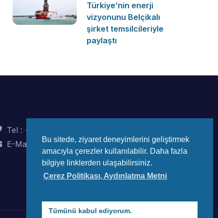
Türkiye’nin enerji
vizyonunu Belçikalı
şirket temsilcileriyle
paylaştı
Tel : +90 (312) 442 82 78
Bu sitede, ziyaret deneyimlerini geliştirmek
E-Mail : info@wec-turkiye.org.tr
amacıyla çerezler kullanılabilir. Daha fazla
bilgiye linklerden ulaşabilirsiniz.
Çerez Politikası, Aydınlatma Metni
Tümünü kabul ediyorum.