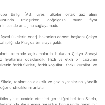
rupa Birliği (AB) üyesi ülkeler ortak gaz alımı
nusunda uzlaşırken, doğalgaza tavan fiyat
irilmesinde anlaşma sağlayamadı.
üyesi ülkelerin enerji bakanları dönem başkanı Çekya
sahipliğinde Prag’da bir araya geldi.
lantı bitiminde açıklamalarda bulunan Çekya Sanayi
 fiyatlarına odaklandık. Hızlı ve etkili bir çözüme
nin farklı fikirleri, farklı koşulları, farklı kuralları ve
Sikela, toplantıda elektrik ve gaz piyasalarına yönelik
ğerlendirdiklerini anlattı.
kileriyle mücadele etmeleri gerektiğini belirten Sikela,
edarikinde ilerlenmesi gerektiği konusunda genel bir