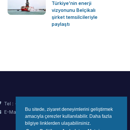
Türkiye’nin enerji
vizyonunu Belçikalı
şirket temsilcileriyle
paylaştı
Tel : +90 (312) 442 82 78
Bu sitede, ziyaret deneyimlerini geliştirmek
E-Mail : info@wec-turkiye.org.tr
amacıyla çerezler kullanılabilir. Daha fazla
bilgiye linklerden ulaşabilirsiniz.