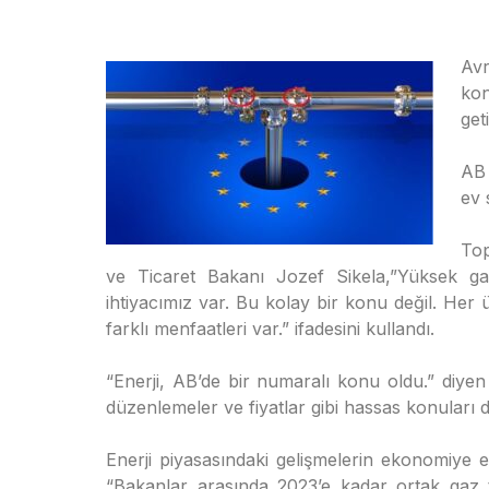
Av
ko
get
AB 
ev 
Top
ve Ticaret Bakanı Jozef Sikela,”Yüksek gaz
ihtiyacımız var. Bu kolay bir konu değil. Her ülke
farklı menfaatleri var.” ifadesini kullandı.
“Enerji, AB’de bir numaralı konu oldu.” diyen 
düzenlemeler ve fiyatlar gibi hassas konuları de
Enerji piyasasındaki gelişmelerin ekonomiye et
“Bakanlar arasında 2023’e kadar ortak gaz t