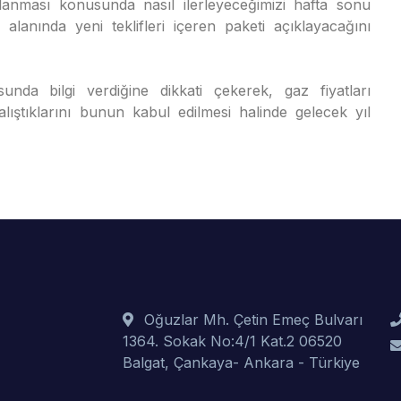
ulanması konusunda nasıl ilerleyeceğimizi hafta sonu
alanında yeni teklifleri içeren paketi açıklayacağını
nda bilgi verdiğine dikkati çekerek, gaz fiyatları
ıştıklarını bunun kabul edilmesi halinde gelecek yıl
Oğuzlar Mh. Çetin Emeç Bulvarı
1364. Sokak No:4/1 Kat.2 06520
Balgat, Çankaya- Ankara - Türkiye