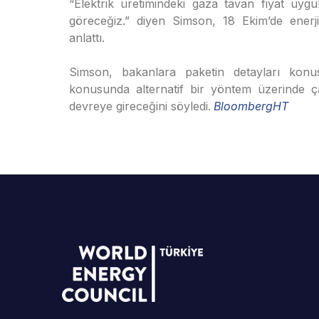
“Elektrik üretimindeki gaza tavan fiyat uyg
göreceğiz.” diyen Simson, 18 Ekim’de enerji 
anlattı.
Simson, bakanlara paketin detayları konusu
konusunda alternatif bir yöntem üzerinde çal
devreye gireceğini söyledi.
BloombergHT