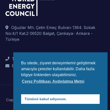
Oğuzlar Mh. Çetin Emeç Bulvarı 1364. Sokak
No:4/1 Kat.2 06520 Balgat, Çankaya- Ankara -
Türkiye
Tel : +90 (312) 442 82 78
Bu sitede, ziyaret deneyimlerini geliştirmek
E-Mail : info@wec-turkiye.org.tr
amacıyla çerezler kullanılabilir. Daha fazla
bilgiye linklerden ulaşabilirsiniz.
Çerez Politikası, Aydınlatma Metni
Tümünü kabul ediyorum.
Copyright © 2023 Dünya Enerji Konseyi Türk Millli Komitesi