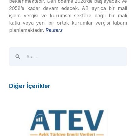
beklenmektedir. Geri ödeme 2028’de başlayacak ve
2058’e kadar devam edecek. AB ayrıca bir mali
işlem vergisi ve kurumsal sektöre bağlı bir mali
katkı veya yeni bir ortak kurumlar vergisi tabanı
planlamaktadır.
Reuters
Diğer İçerikler
A
T
E
V
R