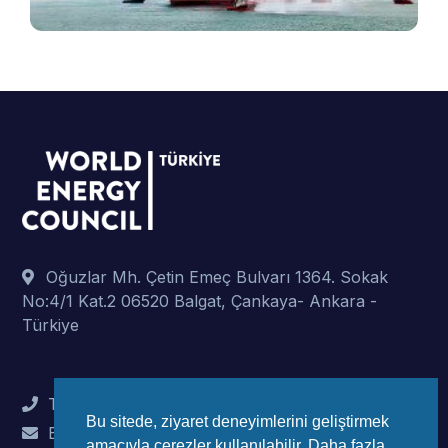
Oğuzlar Mh. Çetin Emeç Bulvarı 1364. Sokak
No:4/1 Kat.2 06520 Balgat, Çankaya- Ankara -
Türkiye
Tel : +90 (312) 442 82 78
Bu sitede, ziyaret deneyimlerini geliştirmek
E-Mail : info@wec-turkiye.org.tr
amacıyla çerezler kullanılabilir. Daha fazla