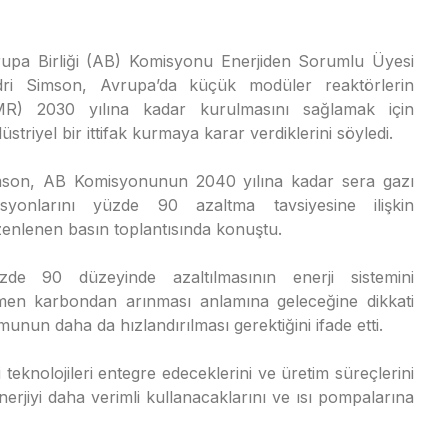
upa Birliği (AB) Komisyonu Enerjiden Sorumlu Üyesi
dri Simson, Avrupa’da küçük modüler reaktörlerin
MR) 2030 yılına kadar kurulmasını sağlamak için
üstriyel bir ittifak kurmaya karar verdiklerini söyledi.
son, AB Komisyonunun 2040 yılına kadar sera gazı
isyonlarını yüzde 90 azaltma tavsiyesine ilişkin
enlenen basın toplantısında konuştu.
e 90 düzeyinde azaltılmasının enerji sistemini
men karbondan arınması anlamına geleceğine dikkati
unun daha da hızlandırılması gerektiğini ifade etti.
 teknolojileri entegre edeceklerini ve üretim süreçlerini
nerjiyi daha verimli kullanacaklarını ve ısı pompalarına