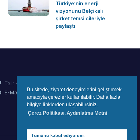
Türkiye’nin enerji
vizyonunu Belçikalı
şirket temsilcileriyle
paylaştı
Tel : +90 (312) 442 82 78
Bu sitede, ziyaret deneyimlerini geliştirmek
E-Mail : info@wec-turkiye.org.tr
amacıyla çerezler kullanılabilir. Daha fazla
bilgiye linklerden ulaşabilirsiniz.
Çerez Politikası, Aydınlatma Metni
Tümünü kabul ediyorum.