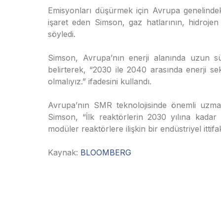
Emisyonları düşürmek için Avrupa genelindeki
işaret eden Simson, gaz hatlarının, hidroje
söyledi.
Simson, Avrupa’nın enerji alanında uzun s
belirterek, “2030 ile 2040 arasında enerji s
olmalıyız.” ifadesini kullandı.
Avrupa’nın SMR teknolojisinde önemli uzma
Simson, “İlk reaktörlerin 2030 yılına kada
modüler reaktörlere ilişkin bir endüstriyel itti
Kaynak:
BLOOMBERG