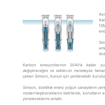
Avr
Ka
(S
end
Sim
em
düz
Karbon emisyonlarının 2040’a kadar yüzd
değiştireceğini ve sektörün neredeyse tama
çeken Simson, bunun için yenilenebilir kurulum
Simson, özellikle enerji yoğun sanayilerin yeni
modernleştireceklerini belirterek, konutların e
yöneleceklerini anlattı.