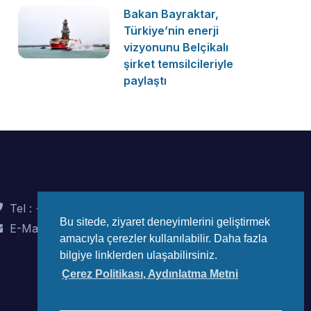
Bakan Bayraktar,
Türkiye’nin enerji
vizyonunu Belçikalı
şirket temsilcileriyle
paylaştı
Tel : +90 (312) 442 82 78
Bu sitede, ziyaret deneyimlerini geliştirmek
E-Mail : info@wec-turkiye.org.tr
amacıyla çerezler kullanılabilir. Daha fazla
bilgiye linklerden ulaşabilirsiniz.
Çerez Politikası, Aydınlatma Metni