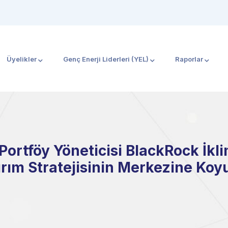
Üyelikler
Genç Enerji Liderleri (YEL)
Raporlar
k Portföy Yöneticisi BlackRock İkl
ırım Stratejisinin Merkezine Koy