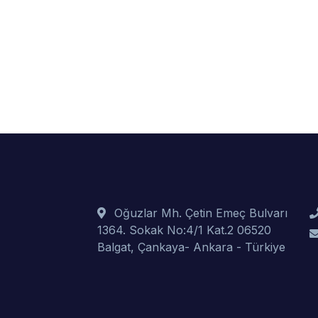
Oğuzlar Mh. Çetin Emeç Bulvarı
1364. Sokak No:4/1 Kat.2 06520
Balgat, Çankaya- Ankara - Türkiye