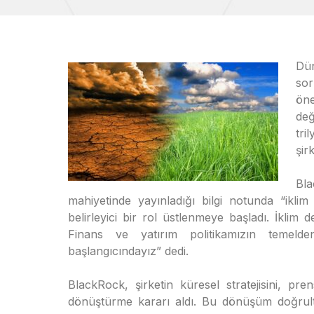
Dün
sor
öne
değ
tri
şir
Bl
mahiyetinde yayınladığı bilgi notunda “iklim 
belirleyici bir rol üstlenmeye başladı. İklim değ
Finans ve yatırım politikamızın temel
başlangıcındayız” dedi.
BlackRock, şirketin küresel stratejisini, pre
dönüştürme kararı aldı. Bu dönüşüm doğrultusu