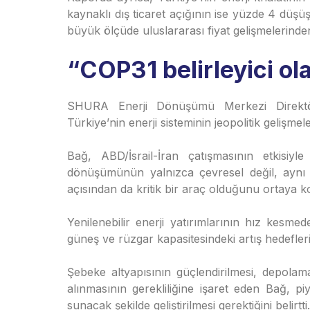
kaynaklı dış ticaret açığının ise yüzde 4 düşüş
büyük ölçüde uluslararası fiyat gelişmelerinden
“COP31 belirleyici ol
SHURA Enerji Dönüşümü Merkezi Direktörü
Türkiye’nin enerji sisteminin jeopolitik gelişmel
Bağ, ABD/İsrail-İran çatışmasının etkisiyle
dönüşümünün yalnızca çevresel değil, aynı 
açısından da kritik bir araç olduğunu ortaya k
Yenilenebilir enerji yatırımlarının hız kesme
güneş ve rüzgar kapasitesindeki artış hedefleri
Şebeke altyapısının güçlendirilmesi, depolam
alınmasının gerekliliğine işaret eden Bağ, pi
sunacak şekilde geliştirilmesi gerektiğini belirtti.