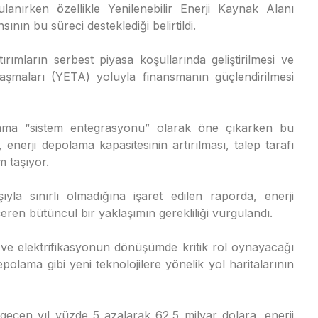
ulanırken özellikle Yenilenebilir Enerji Kaynak Alanı
ın bu süreci desteklediği belirtildi.
tırımların serbest piyasa koşullarında geliştirilmesi ve
laşmaları (YETA) yoluyla finansmanın güçlendirilmesi
ama “sistem entegrasyonu” olarak öne çıkarken bu
enerji depolama kapasitesinin artırılması, talep tarafı
m taşıyor.
yla sınırlı olmadığına işaret edilen raporda, enerji
içeren bütüncül bir yaklaşımın gerekliliği vurgulandı.
ve elektrifikasyonun dönüşümde kritik rol oynayacağı
epolama gibi yeni teknolojilere yönelik yol haritalarının
n geçen yıl yüzde 5 azalarak 62,5 milyar dolara, enerji