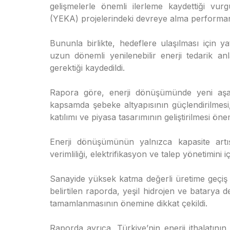
gelişmelerle önemli ilerleme kaydettiği vurg
(YEKA) projelerindeki devreye alma performansın
Bununla birlikte, hedeflere ulaşılması için ya
uzun dönemli yenilenebilir enerji tedarik an
gerektiği kaydedildi.
Rapora göre, enerji dönüşümünde yeni aş
kapsamda şebeke altyapısının güçlendirilmesi, 
katılımı ve piyasa tasarımının geliştirilmesi öne
Enerji dönüşümünün yalnızca kapasite artışı
verimliliği, elektrifikasyon ve talep yönetimini 
Sanayide yüksek katma değerli üretime geçiş 
belirtilen raporda, yeşil hidrojen ve batarya d
tamamlanmasının önemine dikkat çekildi.
Raporda ayrıca, Türkiye’nin enerji ithalatını