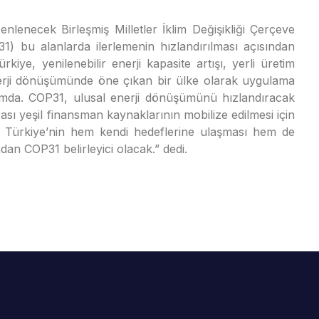
nlenecek Birleşmiş Milletler İklim Değişikliği Çerçeve
1) bu alanlarda ilerlemenin hızlandırılması açısından
iye, yenilenebilir enerji kapasite artışı, yerli üretim
 enerji dönüşümünde öne çıkan bir ülke olarak uygulama
umda. COP31, ulusal enerji dönüşümünü hızlandıracak
ası yeşil finansman kaynaklarının mobilize edilmesi için
ilir. Türkiye’nin hem kendi hedeflerine ulaşması hem de
dan COP31 belirleyici olacak.” dedi.