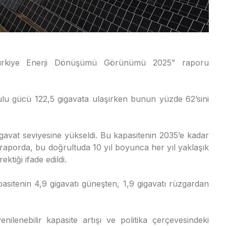
rkiye Enerji Dönüşümü Görünümü 2025” raporu
ulu gücü 122,5 gigavata ulaşırken bunun yüzde 62’sini
gavat seviyesine yükseldi. Bu kapasitenin 2035’e kadar
n raporda, bu doğrultuda 10 yıl boyunca her yıl yaklaşık
ktiği ifade edildi.
pasitenin 4,9 gigavatı güneşten, 1,9 gigavatı rüzgardan
lenebilir kapasite artışı ve politika çerçevesindeki