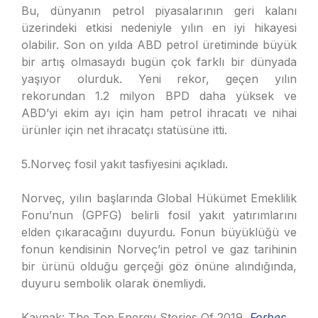
Bu, dünyanın petrol piyasalarının geri kalanı
üzerindeki etkisi nedeniyle yılın en iyi hikayesi
olabilir. Son on yılda ABD petrol üretiminde büyük
bir artış olmasaydı bugün çok farklı bir dünyada
yaşıyor olurduk. Yeni rekor, geçen yılın
rekorundan 1.2 milyon BPD daha yüksek ve
ABD’yi ekim ayı için ham petrol ihracatı ve nihai
ürünler için net ihracatçı statüsüne itti.
5.Norveç fosil yakıt tasfiyesini açıkladı.
Norveç, yılın başlarında Global Hükümet Emeklilik
Fonu’nun (GPFG) belirli fosil yakıt yatırımlarını
elden çıkaracağını duyurdu. Fonun büyüklüğü ve
fonun kendisinin Norveç’in petrol ve gaz tarihinin
bir ürünü olduğu gerçeği göz önüne alındığında,
duyuru sembolik olarak önemliydi.
Kaynak: The Top Energy Stories Of 2019,
Forbes