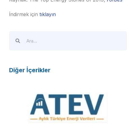
İndirmek için
tıklayın
Diğer İçerikler
A
T
E
V
R